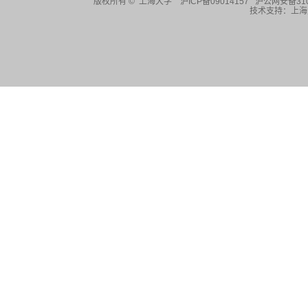
版权所有 ©
上海大学
沪ICP备09014157 沪公网安备310
技术支持：
上海