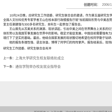
创建时间：
2006/1
10
月24日
晚，应研究生工作团委、研究生联合会的邀请，作为第五届研究生
全国人文社科优秀专家学者王山在校本部行政楼报告厅就"当前国际形势与中美态
室主任谢建强与300多名研究生、本科生一起参加了报告会。
王山首先从苏美关系的渊源、现状讲起，引出中美之间在世界舞台上关系的衍变
体形势以及我国军事发展在世界中的影响。稳定才能促发展，中国目前需要强有力
境打下了坚实的基础。最后，他结合国家发展的现状殷切地希望在校同学勤于钻研
他的报告条理性强、语言诙谐，博得了同学们的阵阵掌声。报告结束后，现场的
研究生工作团委、研究生联合会
肖冲
上海大学研究生校友联络处成立
上一条：
通信学院举办校友就业指导会
下一条：