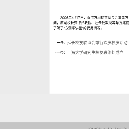
2006
年
4
月
7
日，香港方树福堂基金会董事方
问，原副校长龚振邦教授、壮云乾教授等与方兆
了解了"方润华讲堂"的使用情况。
延长校友联谊会举行欢庆校庆活动
上一条：
上海大学研究生校友联络处成立
下一条：