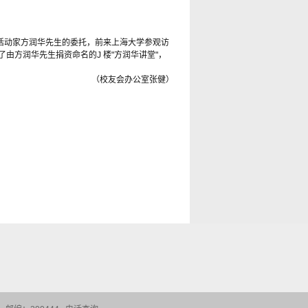
活动家方润华先生的委托，前来上海大学参观访
了由方润华先生捐资命名的
J
楼"方润华讲堂"，
（校友会办公室
张
健）