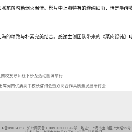
腻笔触勾勒烟火温情。影片中上海特有的缠绵细雨，恰是唤醒我沪
上海的精致与朴素完美结合。感谢主创团队带来的《菜肉馄饨》
度悉商校友导师线下沙龙活动圆满举行
出席河南优质高中校长咨询会暨双高合作高质量发展研讨会
CP备09014157 沪公网安备31009102000049号
地址：
上海市宝山区上大路99号