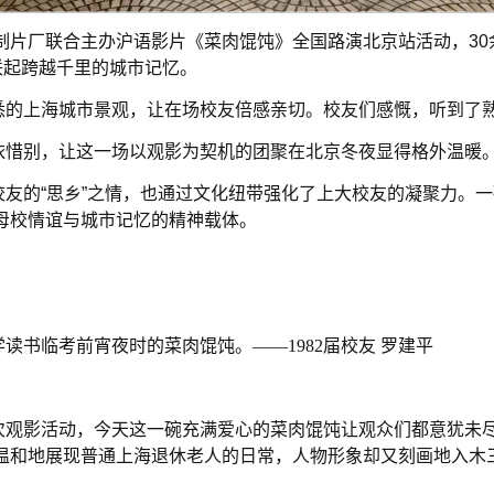
影制片厂联合主办沪语影片《菜肉馄饨》全国路演北京站活动，3
联起跨越千里的城市记忆。
悉的上海城市景观，让在场校友倍感亲切。校友们感慨，听到了
依惜别，让这一场以观影为契机的团聚在北京冬夜显得格外温暖
友的“思乡”之情，也通过文化纽带强化了上大校友的凝聚力。一
母校情谊与城市记忆的精神载体。
读书临考前宵夜时的菜肉馄饨。——1982届校友 罗建平
次观影活动，今天这一碗充满爱心的菜肉馄饨让观众们都意犹未
和地展现普通上海退休老人的日常，人物形象却又刻画地入木三分