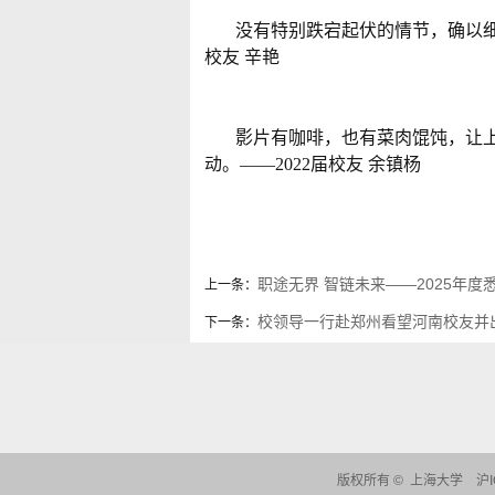
没有特别跌宕起伏的情节，确以细
校友 辛艳
影片有咖啡，也有菜肉馄饨，让
动。——2022届校友 余镇杨
职途无界 智链未来——2025年
上一条：
校领导一行赴郑州看望河南校友并
下一条：
版权所有 ©
上海大学
沪I