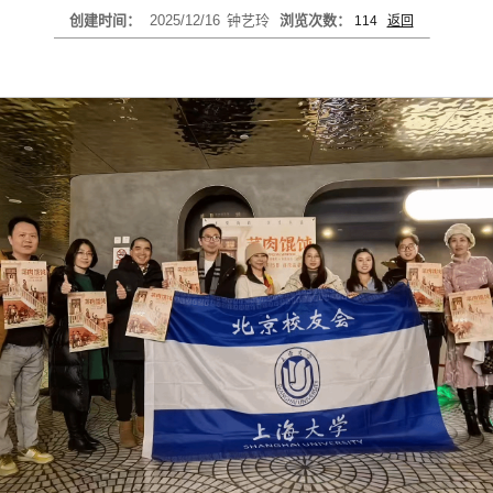
创建时间：
2025/12/16
钟艺玲
浏览次数：
114
返回