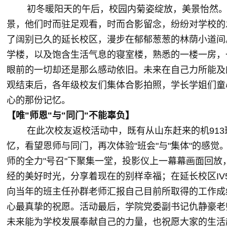
初冬暖阳天的午后，校园内菊姿绽放，美景怡然。在
景，他们时而驻足观看，时而合影留念，纷纷对学校的
了阔别已久的延长校区，漫步在郁郁葱葱的林荫小道间
学楼，以及饱含生活气息的寝室楼，熟悉的一楼一房，
眼前的一切却还是那么感动依旧。未来在自己力所能及
观结束后，各年级校友们集体合影拍照，学长学姐们童心
心的那份记忆。
【唯"师恩"与"同门"不能辜负】
在此次校友返校活动中，既有从山东赶来的机913
忆，看望恩师与同门，再次体验"班会"与"集体"的感觉
师的全力"号召"下聚集一堂，投影仪上一幕幕画面回
经的美好时光，分享着现在的别样幸福；在延长校区IV5
向当年的班主任孙群老师汇报自己目前所取得的工作成
心最真挚的祝愿。活动最后，学院党委副书记仇静豪老
未来能为学校发展奉献自己的力量，也祝愿大家的生活