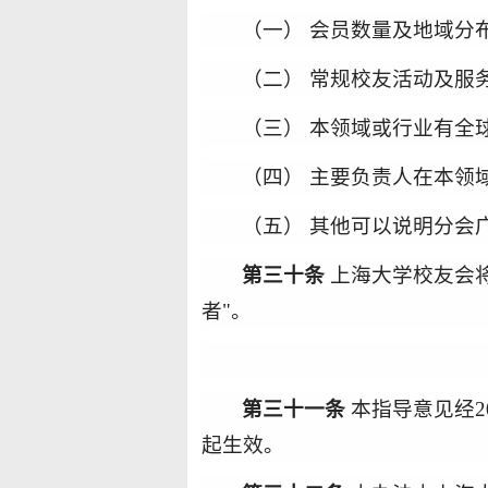
（一） 会员数量及地域分
（二） 常规校友活动及服
（
三
） 本领域或行业有全
（
四
） 主要负责人在本领
（
五
） 其他可以说明分会
第
三十
条
上海大学校友会
者"
。
第三十
一
条
本指导意见经20
起生效。