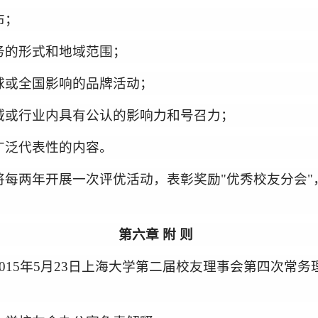
布；
务的形式和地域范围；
球或全国影响的品牌活动；
域或行业内具有公认的影响力和号召力；
广泛代表性的内容。
将
每两年
开展一次评优活动，表彰奖励
"优秀校友分会"
第
六
章 附 则
15年5月23日上海大学
第二届
校友理事会第
四
次
常务