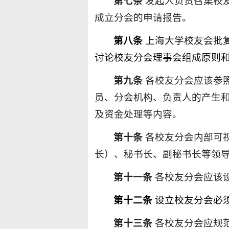
第
七
条
发起人负责召集校
成立
分
会的申请报告。
第
八
条
上海大学
校友会
批
讨论校友
分
会理事会组成原则
第
九
条
各
校友分会应该参
员、分会机构、负责人的产生
及资金
处理等内容。
第
十
条
各
校友分会内部
可
长）、秘书长
、
副秘书长等领
第
十一
条
各
校友分会应该
第十
二
条
设立校友
分
会必
第十
三
条
各
校友分会应规