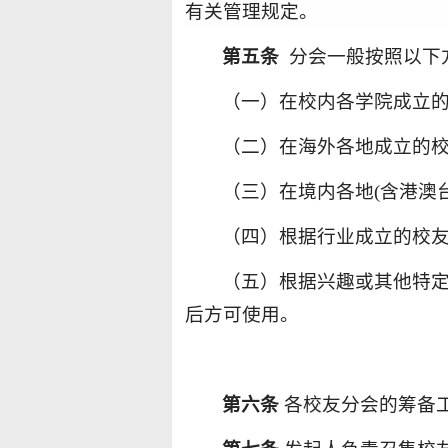
有关管理规定。
第五条
分会
一般按照以下
（一）
在校内
各学院成立
（
二）
在
海外
各地
成立的
（
三
）在境内各地
(含
港澳
（四）根据行业成立的校
（五）根据兴趣或其他特
后方可使用。
第
六
条
各
校友分会的筹备