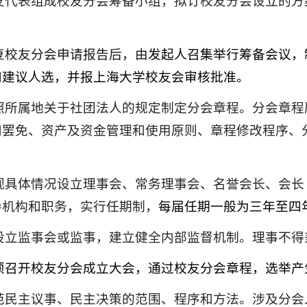
友代表组成校友
分
会筹备
小
组，拟订校友
分
会
设
立的方
复
校友
分会申请
报告
后
，由
发起人召集举行筹备会议，
和建议人选
，
并报
上海
大学校友会审核批准
。
照所属地关于社团法人的规定制定分会章程。分会章程
和罢免、资产
及资金
管理和使用原则、章程修改程序、
视
具体情况设立理事会、常务理事会、
名誉会长
、会长
导机构和职务，实行任期制，
每届任期一般为三年至
四
设立监事会或监事，建立健全内部监督机制。理事不得
须召开校友
分
会成立大会，通过校友
分
会章程，选举产
范民主议事、民主决策的范围、程序和方法。涉及分会