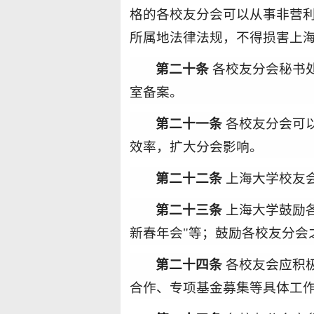
格的各校友分会可以从事非营
所属地法律法规，不得损害上
第
二十
条
各校友分会秘书
室
备案。
第二十
一
条
各校友分会可以
效率，扩大分会影响。
第二十
二
条
上海大学校友
第二十
三
条
上海
大学鼓励
新春年会
"
等；鼓励各校友分会
第二十
四
条
各
校友会应积
合作
、
专项基金募集等具体工