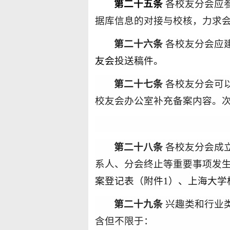
第二十五条
各
校友分会应
据库信息的对接与校核，力求
第二十
六
条
各校友分会应
友会
投送稿件。
第二十
七
条
各校友分会可
校友会
办公室
补充备案内容。
第二十
八
条
各
校友分会成
系
人、分会终止等重要事项发
案
登记表
（
附件1
）
、
上海大学
第二十
九
条
兴趣类和行业
含但不限于：