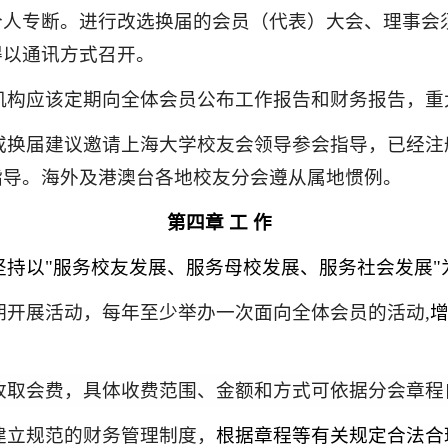
个人专断。进行改选换届的会员（代表）大会、理事会
得以通讯方式召开。
机构应该定期向全体
会
员公布工作报告和财务报告，重
或换届建议邀请上海大学校友会领导参会指导
，
已经注
指导。海外
及港澳台
各地校友分会遵从属地惯例。
第
四
章
工 作
坚持以"服务校友发展、服务母校发展、服务社会发展"
期开展活动，每年至少举办一次面向全体会员的活动
,
收取会费，具体收费范围、金额和方式可依据
分
会章程
建立规范的财务管理
制度
，
根据章程等有关规定合法合