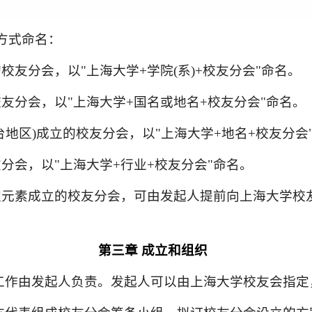
方式命名：
的校友分会，以
"
上海大学+学院
(
系)+校友分会
"
命名
。
校友分会
，
以
"上海
大学+国名或地名+校友
分
会
"
命名。
台
地区)
成立的校
友
分会，以
"上海
大学+地名+校友
分
会
友
分
会，以
"上海
大学+行业+校友
分
会
"
命名。
定元素成立的校友分会，可由发起人提前向上海大学校
第三章
成立
和组织
工作由发起人负责。发起人可以由
上海
大学校友会指定