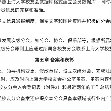
参照上海大学校友会数据库格式建立会员数据库，
同时
会员信息的完整和准确。
建立
信息通报制度
，保留文字和图
片资料
并积极
向
分会
以发展次级分会，如分会、协会、俱乐部等，根据所属
次级分会原则上应通过所属各校友分会联系上海大学校
第
五
章 备案和表彰
立、领导机构变更、修改章程、设立次级分会、完成注
生时，应
及时
向上海大学校友会
办公室
备案
，
备案内容
校友分会入会登记表
（附件2）和最近两年的工作总结
类校友分会备案还应提交本分会具备本领域或行业内广