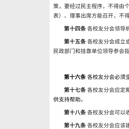
策，要经过民主程序，不得由
表）、理事出席方能召开，不
第
十
四
条
各
校友分会领导
第
十
五
条
各校友分会
成立
民政部门和挂靠单位领导参会
第
十六
条
各
校友
分
会必须
第
十七
条
各校友分会应定
供支持帮助。
第十
八
条
各校友分会可以
第十
九
条
各校友分会应该