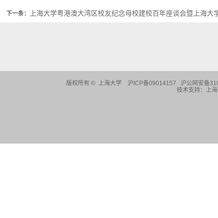
上海大学粤港澳大湾区校友纪念母校建校百年座谈会暨上海大
下一条：
版权所有 ©
上海大学
沪ICP备09014157 沪公网安备310
技术支持：
上海