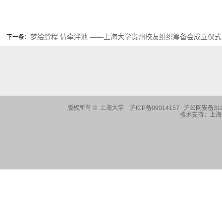
梦绘黔程 情牵泮池 ——上海大学贵州校友组织筹备会成立仪
下一条：
版权所有 ©
上海大学
沪ICP备09014157 沪公网安备310
技术支持：
上海