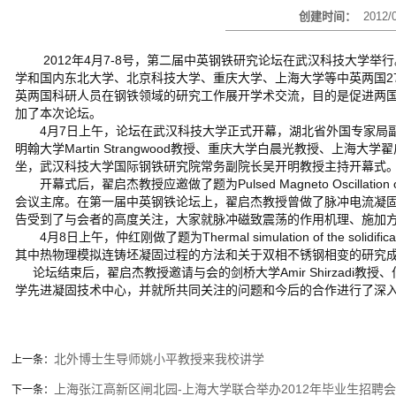
创建时间：
2012/
2012年4月7-8号，第二届中英钢铁研究论坛在武汉科技大学举
学和国内东北大学、北京科技大学、重庆大学、上海大学等中英两国2
英两国科研人员在钢铁领域的研究工作展开学术交流，目的是促进两
加了本次论坛。
4月7日上午，论坛在武汉科技大学正式开幕，湖北省外国专家局副局长严
明翰大学Martin Strangwood教授、重庆大学白晨光教授、
坐，武汉科技大学国际钢铁研究院常务副院长吴开明教授主持开幕式
开幕式后，翟启杰教授应邀做了题为Pulsed Magneto Oscillation on the
会议主席。在第一届中英钢铁论坛上，翟启杰教授曾做了脉冲电流凝
告受到了与会者的高度关注，大家就脉冲磁致震荡的作用机理、施加
4月8日上午，仲红刚做了题为Thermal simulation of the solidification str
其中热物理模拟连铸坯凝固过程的方法和关于双相不锈钢相变的研究
论坛结束后，翟启杰教授邀请与会的剑桥大学Amir Shirzadi教授、伯明翰
学先进凝固技术中心，并就所共同关注的问题和今后的合作进行了深
北外博士生导师姚小平教授来我校讲学
上一条：
上海张江高新区闸北园-上海大学联合举办2012年毕业生招聘会
下一条：