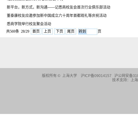
新平台，新方式，新沟通——记悉商校友会首次行业俱乐部活动
董泰康校友应邀参加新中国成立六十周年首都观礼等庆祝活动
悉商学院举行校友聚会活动
共569条 28/29
首页
上页
下页
尾页
页
版权所有 ©
上海大学
沪ICP备09014157 沪公网安备310
技术支持：
上海