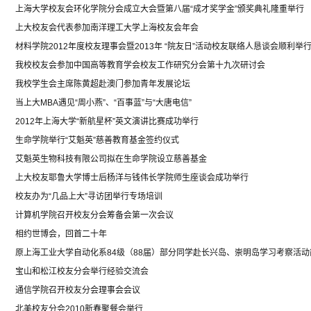
上海大学校友会环化学院分会成立大会暨第八届“成才奖学金”颁奖典礼隆重举行
上大校友会代表参加南洋理工大学上海校友会年会
材料学院2012年度校友理事会暨2013年 “院友日”活动校友联络人恳谈会顺利举
我校校友会参加中国高等教育学会校友工作研究分会第十九次研讨会
我校学生会主席陈黄超赴澳门参加青年发展论坛
当上大MBA遇见“周小燕”、“百事蓝”与“大唐电信”
2012年上海大学“新航星杯”英文演讲比赛成功举行
生命学院举行“艾魁英”慈善教育基金签约仪式
艾魁英生物科技有限公司拟在生命学院设立慈善基金
上大校友耶鲁大学博士后杨洋与钱伟长学院师生座谈会成功举行
校友办为“几品上大”寻访团举行专场培训
计算机学院召开校友分会筹备会第一次会议
相约世博会，回首二十年
原上海工业大学自动化系84级（88届）部分同学赴长兴岛、崇明岛学习考察活动
宝山和松江校友分会举行经验交流会
通信学院召开校友分会理事会会议
北美校友分会2010新春聚餐会举行