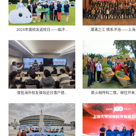
2024年度校友返校日——临泮...
潮涌之江·情系泮池——上海大.
首批海外校友驿站近日落户德...
薪火相传科二情，继往开来上.