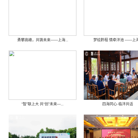
勇攀高峰，共铸未来——上海...
梦绘黔程 情牵泮池 ——上海.
“智”联上大 共“创”未来—...
四海同心·临泮共话